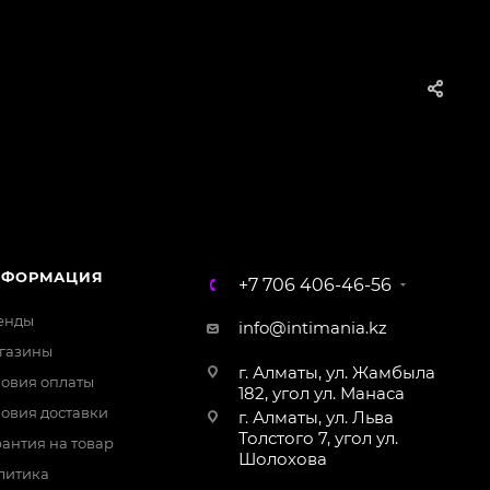
ChatApp
online
Магазин Интимания
Нажмите на кнопку ниже для связи с нами
НФОРМАЦИЯ
+7 706 406-46-56
WhatsApp
енды
info@intimania.kz
газины
г. Алматы, ул. Жамбыла
ловия оплаты
182, угол ул. Манаса
ловия доставки
г. Алматы, ул. Льва
Толстого 7, угол ул.
антия на товар
Шолохова
литика