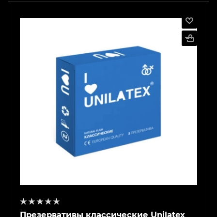
Презервативы классические Unilatex