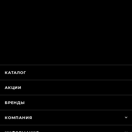
ChatApp
online
КАТАЛОГ
Магазин Интимания
Нажмите на кнопку ниже для связи с нами
АКЦИИ
WhatsApp
БРЕНДЫ
КОМПАНИЯ