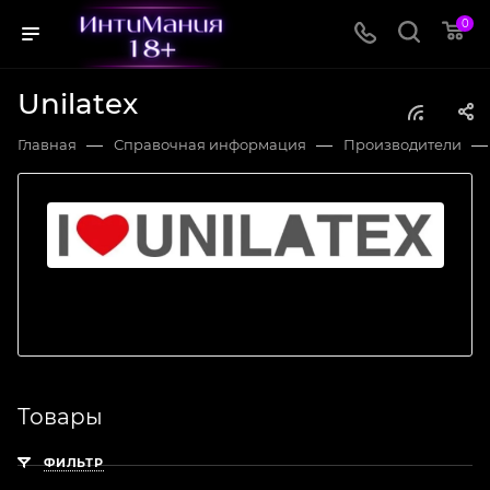
0
Unilatex
—
—
—
Главная
Справочная информация
Производители
Товары
ФИЛЬТР