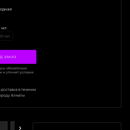
одная
 мл
00 мл
Д ЗАКАЗ
ры обязательно
и и уточнят условия
-доставка в течении
городу Алматы
А
ДОСТАВКА