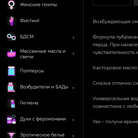
Женские помпы
Фистинг
Возбуждающая смаз
Формула лубрикан
БДСМ
перца. При нанесе
Массажные масла и
чувствительность 
свечи
Касторовое масло 
Попперсы
Смазка отлично ско
Возбудители и БАДы
Универсальная вод
Гигиена
совместима с люб
Духи с феромонами
Yes – получи ярк
Эротическое бельё