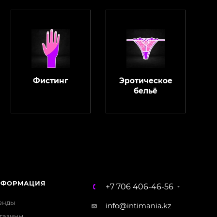
Фистинг
Эротическое
бельё
ChatApp
online
Магазин Интимания
Нажмите на кнопку ниже для связи с нами
НФОРМАЦИЯ
+7 706 406-46-56
WhatsApp
енды
info@intimania.kz
газины