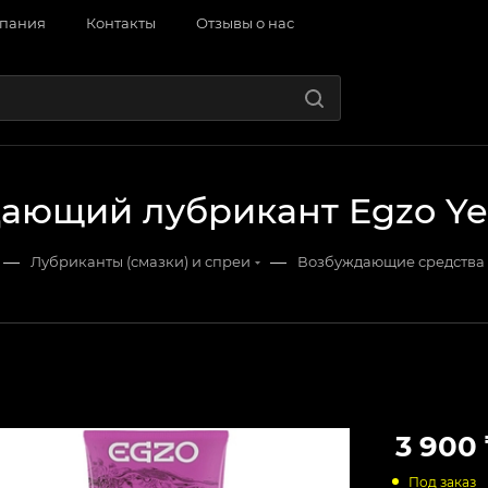
пания
Контакты
Отзывы о нас
ающий лубрикант Egzo Ye
—
—
Лубриканты (смазки) и спреи
Возбуждающие средства
3 900
Под заказ