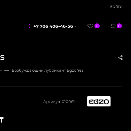
ВОЙТИ
+7 706 406-46-56
0
0
s
—
Возбуждающий лубрикант Egzo Yes
Артикул:
010061
₸