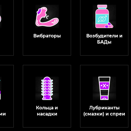
Вибраторы
Возбудители и
БАДы
Кольца и
Лубриканты
ми
насадки
(смазки) и спреи