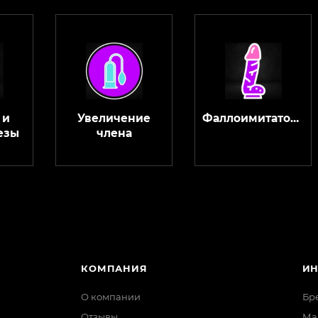
 и
Увеличение
Фаллоимитаторы
езы
члена
КОМПАНИЯ
И
О компании
Бр
Отзывы
Ма