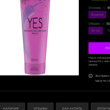
Основа
—
В
Водная
Объём
—
50
50 мл
1
ПО
Наши менедже
свяжутся с вам
заказа
Экспресс
часа по 
НАЛИЧИЕ
ОТЗЫВЫ
КАК КУПИТЬ
ОПЛАТ