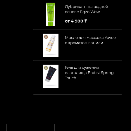
Лубрикант на водной
основе Egzo Wow
от
4 900 ₸
Масло для массажа Yovee
с ароматом ванили
Гель для сужения
влагалища Erotist Spring
Touch