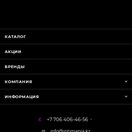
ChatApp
online
КАТАЛОГ
Магазин Интимания
Нажмите на кнопку ниже для связи с нами
АКЦИИ
WhatsApp
БРЕНДЫ
КОМПАНИЯ
ИНФОРМАЦИЯ
+7 706 406-46-56
info@intimania.kz