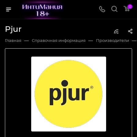
0
Pjur
—
—
—
Главная
Справочная информация
Производители