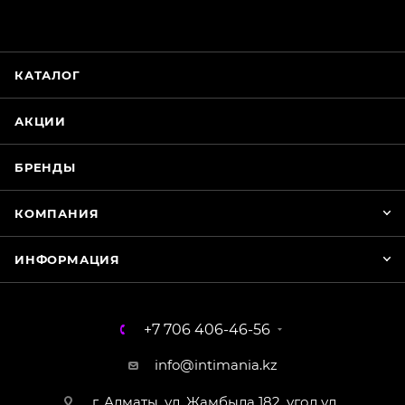
ChatApp
online
КАТАЛОГ
Магазин Интимания
Нажмите на кнопку ниже для связи с нами
АКЦИИ
WhatsApp
БРЕНДЫ
КОМПАНИЯ
ИНФОРМАЦИЯ
+7 706 406-46-56
info@intimania.kz
г. Алматы, ул. Жамбыла 182, угол ул.