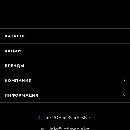
ChatApp
online
КАТАЛОГ
Магазин Интимания
Нажмите на кнопку ниже для связи с нами
АКЦИИ
WhatsApp
БРЕНДЫ
КОМПАНИЯ
ИНФОРМАЦИЯ
+7 706 406-46-56
info@intimania.kz